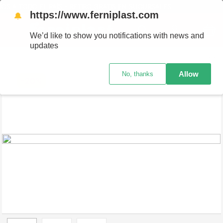
S A TODO EL PAÍS - RETIRO GRATIS EN SUCURSALES
https://www.ferniplast.com
🔔
We’d like to show you notifications with news and
updates
Juguetería
Juguetes de Oficios
Juguetes de Cocina
S
Allow
No, thanks
-
20%