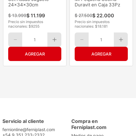
24x34x30cm
Duravit en Caja 33Pz
$
11
.
199
$
22
.
000
$
13
.
999
$
27
.
500
Precio sin impuestos
Precio sin impuestos
nacionales: $
9255
nacionales: $
18.181
1
1
Servicio al cliente
Compra en
Ferniplast.com
fernionline@ferniplast.com
+54 9 351 233-2332
Medios de pago