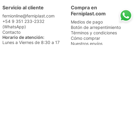
Servicio al cliente
Compra en
Ferniplast.com
fernionline@ferniplast.com
+54 9 351 233-2332
Medios de pago
(WhatsApp)
Botón de arrepentimiento
Contacto
Términos y condiciones
Horario de atención:
Cómo comprar
Lunes a Viernes de 8:30 a 17
Nuestros envíos
Sábados de 9 a 14
Cambios y devoluciones
Institucional
Categorías
Sucursales
Bazar y Hogar
Trabajá con nosotros
Perfumería
Quiénes somos
Librería
Preguntas frecuentes
Limpieza
Electro
Juguetería
Más vendidos
Cuidado de la piel
Cacerolas y Sartenes
Papelería