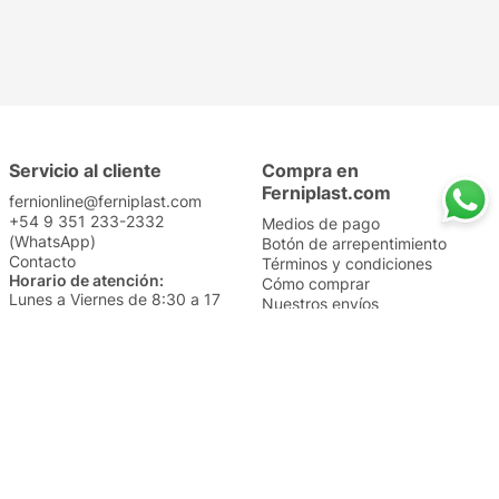
Servicio al cliente
Compra en
Ferniplast.com
fernionline@ferniplast.com
+54 9 351 233-2332
Medios de pago
(WhatsApp)
Botón de arrepentimiento
Contacto
Términos y condiciones
Horario de atención:
Cómo comprar
Lunes a Viernes de 8:30 a 17
Nuestros envíos
Sábados de 9 a 14
Cambios y devoluciones
Institucional
Categorías
Sucursales
Bazar y Hogar
Trabajá con nosotros
Perfumería
Quiénes somos
Librería
Preguntas frecuentes
Limpieza