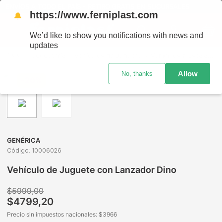
ENVÍOS A TODO EL PAÍS - RETIRO GRATIS EN SUCURSALES
https://www.ferniplast.com
🔔
We’d like to show you notifications with news and
updates
Juguetería
Vehículos de Juguete
Vehículos a Escala
V
Allow
No, thanks
-
20%
GENÉRICA
Código
:
10006026
Vehículo de Juguete con Lanzador Dino
$
5999
,
00
$
4799
,
20
Precio sin impuestos nacionales: $
3966