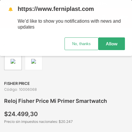
VÍOS A TODO EL PAÍS - RETIRO GRATIS EN SUCURSALES
https://www.ferniplast.com
🔔
We’d like to show you notifications with news and
updates
Juguetería
Primera Infancia
Didácticos
Reloj Fisher Price Mi Primer Smartwatch
Allow
No, thanks
FISHER PRICE
Código
:
10006068
Reloj Fisher Price Mi Primer Smartwatch
$
24
.
499
,
30
Precio sin impuestos nacionales: $
20.247