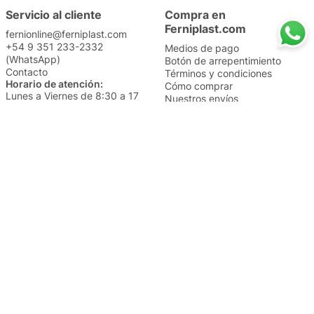
Servicio al cliente
Compra en
Ferniplast.com
fernionline@ferniplast.com
+54 9 351 233-2332
Medios de pago
(WhatsApp)
Botón de arrepentimiento
Contacto
Términos y condiciones
Horario de atención:
Cómo comprar
Lunes a Viernes de 8:30 a 17
Nuestros envíos
Sábados de 9 a 14
Cambios y devoluciones
Institucional
Categorías
Sucursales
Bazar y Hogar
Trabajá con nosotros
Perfumería
Quiénes somos
Librería
Preguntas frecuentes
Limpieza
Electro
Juguetería
Más vendidos
Cuidado de la piel
Cacerolas y Sartenes
Papelería