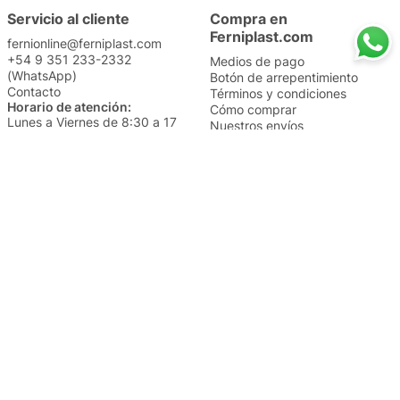
Servicio al cliente
Compra en
Ferniplast.com
fernionline@ferniplast.com
+54 9 351 233-2332
Medios de pago
(WhatsApp)
Botón de arrepentimiento
Contacto
Términos y condiciones
Horario de atención:
Cómo comprar
Lunes a Viernes de 8:30 a 17
Nuestros envíos
Sábados de 9 a 14
Cambios y devoluciones
Institucional
Categorías
Sucursales
Bazar y Hogar
Trabajá con nosotros
Perfumería
Quiénes somos
Librería
Preguntas frecuentes
Limpieza
Electro
Juguetería
Más vendidos
Cuidado de la piel
Cacerolas y Sartenes
Papelería