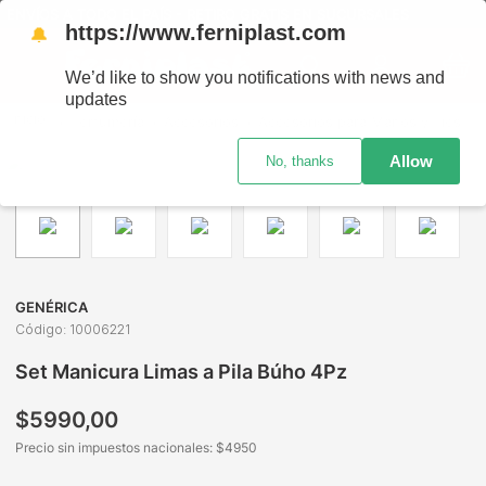
ENVÍOS A TODO EL PAÍS - RETIRO GRATIS EN SUCURSALES
https://www.ferniplast.com
🔔
We’d like to show you notifications with news and
updates
Perfumería
Accesorios
Accesorios para Manos y Pies
Allow
No, thanks
GENÉRICA
Código
:
10006221
Set Manicura Limas a Pila Búho 4Pz
$
5990
,
00
Precio sin impuestos nacionales: $
4950