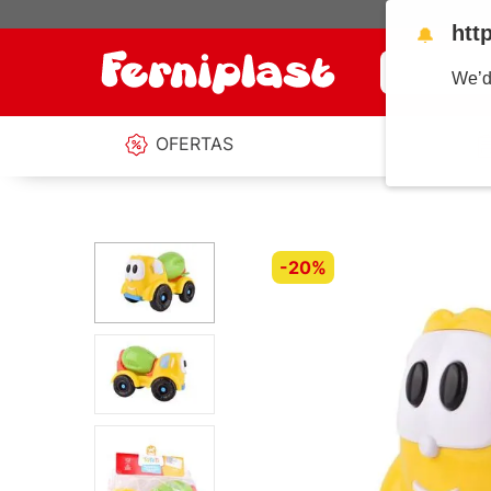
htt
🔔
¿Qué estás b
We’d
OFERTAS
-
20%