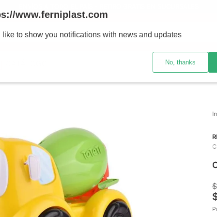
ENVÍOS A TODO EL PAÍS - RETIRO GRATIS EN SUCURSALES
ps://www.ferniplast.com
uscando?
 like to show you notifications with news and updates
No, thanks
CATÁLOGO
SUCURSALE
R
C
C
$
P