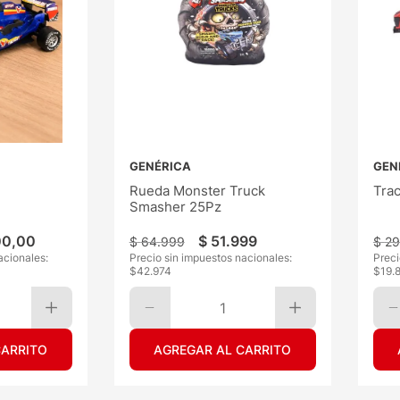
GENÉRICA
GEN
Rueda Monster Truck
Trac
Smasher 25Pz
00
,
00
$
51
.
999
$
64
.
999
$
29
acionales:
Precio sin impuestos nacionales:
Preci
$
42.974
$
19.
1
CARRITO
AGREGAR AL CARRITO