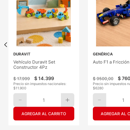
DURAVIT
GENÉRICA
Vehículo Duravit Set
Auto F1 a Fricción
Constructor 4Pz
$
14
.
399
$
76
$
17
.
999
$
9500
,
00
Precio sin impuestos nacionales:
Precio sin impuestos n
$
11.900
$
6280
1
1
AGREGAR AL CARRITO
AGREGAR AL 