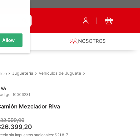
Allow
S
NOSOTROS
Juguetería
Vehículos de Juguete
Vehículos Sin Control Rem
IVA
ódigo
:
10006231
amión Mezclador Riva
32
.
999
,
00
$
26
.
399
,
20
recio sin impuestos nacionales: $
21.817