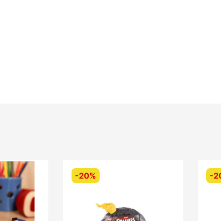
-
20%
-
2