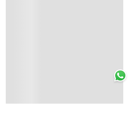
Trabajá con nosotros
Perfumería
Quiénes somos
Librería
Preguntas frecuentes
Limpieza
Electro
Juguetería
Más vendidos
Cuidado de la piel
Cacerolas y Sartenes
Papelería
Cuidado de la ropa
Mochilas
Pequeños electrodomésticos
Ferniplast © 2025. Todos los derechos reservados