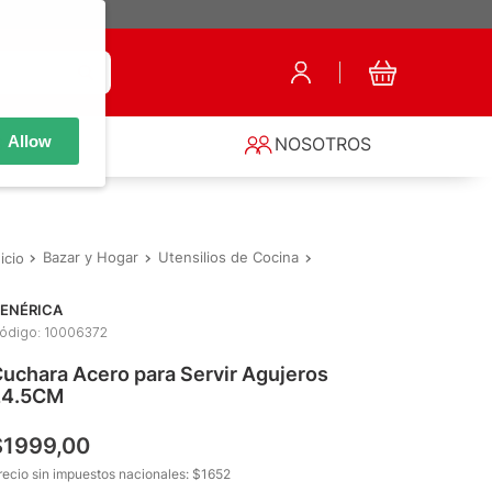
Allow
S
NOSOTROS
Bazar y Hogar
Utensilios de Cocina
Espumaderas
Cuchara 
ENÉRICA
ódigo
:
10006372
uchara Acero para Servir Agujeros
24.5CM
$
1999
,
00
recio sin impuestos nacionales: $
1652