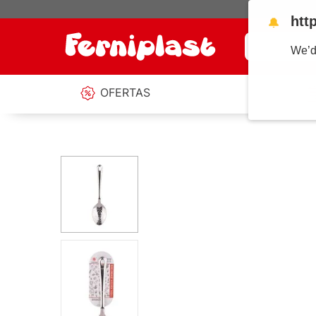
htt
🔔
¿Qué estás b
We’d
OFERTAS