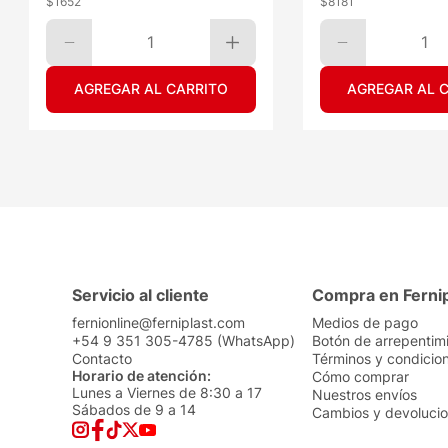
$
1652
$
8181
1
1
AGREGAR AL CARRITO
AGREGAR AL 
Servicio al cliente
Compra en Ferni
fernionline@ferniplast.com
Medios de pago
+54 9 351 305-4785 (WhatsApp)
Botón de arrepentim
Contacto
Términos y condicio
Horario de atención:
Cómo comprar
Lunes a Viernes de 8:30 a 17
Nuestros envíos
Sábados de 9 a 14
Cambios y devoluci