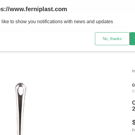
ENVÍOS A TODO EL PAÍS - RETIRO GRATIS EN SUCURSALES
ps://www.ferniplast.com
uscando?
 like to show you notifications with news and updates
No, thanks
CATÁLOGO
SUCURSALE
G
C
C
P