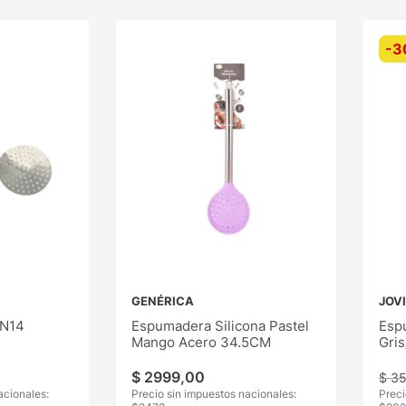
-
3
GENÉRICA
JOV
 N14
Espumadera Silicona Pastel
Esp
Mango Acero 34.5CM
Gri
$
2999
,
00
$
3
acionales:
Precio sin impuestos nacionales:
Preci