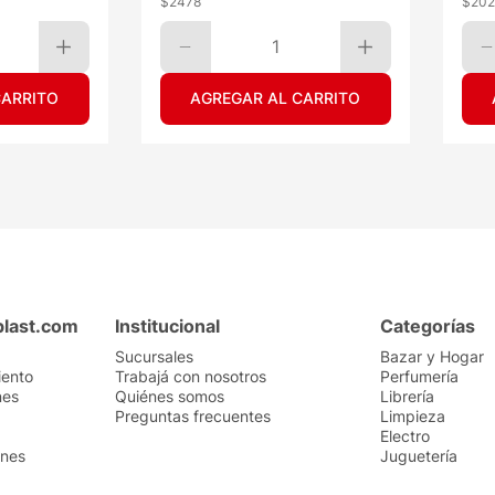
$
2478
$
20
1
CARRITO
AGREGAR AL CARRITO
plast.com
Institucional
Categorías
Sucursales
Bazar y Hogar
iento
Trabajá con nosotros
Perfumería
nes
Quiénes somos
Librería
Preguntas frecuentes
Limpieza
Electro
ones
Juguetería