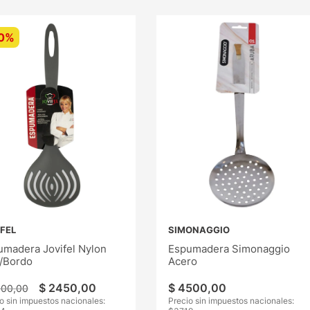
0%
IFEL
SIMONAGGIO
umadera Jovifel Nylon
Espumadera Simonaggio
s/Bordo
Acero
$
2450
,
00
$
4500
,
00
500
,
00
o sin impuestos nacionales:
Precio sin impuestos nacionales: