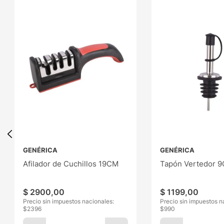
GENÉRICA
GENÉRICA
Afilador de Cuchillos 19CM
Tapón Vertedor 
$
2900
,
00
$
1199
,
00
Precio sin impuestos nacionales:
Precio sin impuestos n
$
2396
$
990