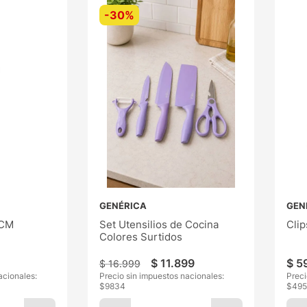
-
30%
GENÉRICA
GEN
9CM
Set Utensilios de Cocina
Clip
Colores Surtidos
$
11
.
899
$
5
$
16
.
999
acionales:
Precio sin impuestos nacionales:
Preci
$
9834
$
495