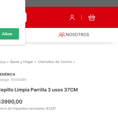
Allow
S
NOSOTROS
Bazar y Hogar
Utensilios de Cocina
Otros
Cepillo Limpia Pa
ENÉRICA
ódigo
:
10006389
epillo Limpia Parrilla 3 usos 37CM
$
3990
,
00
recio sin impuestos nacionales: $
3297