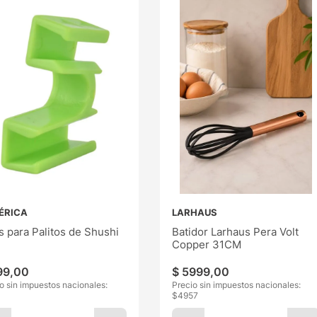
ÉRICA
LARHAUS
s para Palitos de Shushi
Batidor Larhaus Pera Volt
Copper 31CM
99
,
00
$
5999
,
00
o sin impuestos nacionales:
Precio sin impuestos nacionales:
$
4957