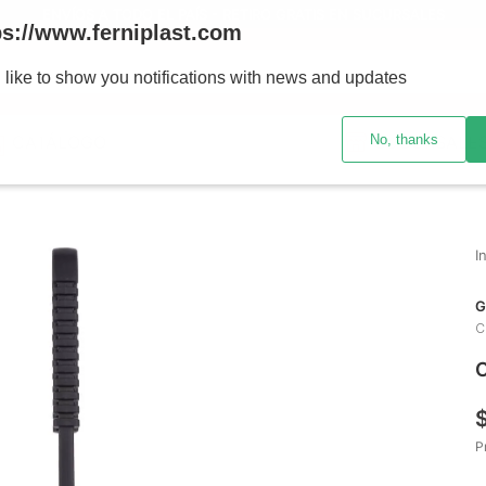
ENVÍOS A TODO EL PAÍS - RETIRO GRATIS EN SUCURSALES
ps://www.ferniplast.com
uscando?
 like to show you notifications with news and updates
No, thanks
CATÁLOGO
SUCURSALE
G
C
C
P