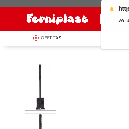
htt
🔔
¿Qué estás b
We’d
OFERTAS