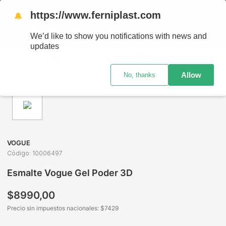
ENVÍOS A TODO EL PAÍS - RETIRO GRATIS EN SUCURSALES
https://www.ferniplast.com
🔔
We’d like to show you notifications with news and
updates
Maquillaje
Uñas
Esmaltes y Brillos para Uñas
Esmalte Vogue Gel Poder 3D
Allow
No, thanks
VOGUE
Código
:
10006497
Esmalte Vogue Gel Poder 3D
$
8990
,
00
Precio sin impuestos nacionales: $
7429