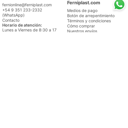
Ferniplast.com
fernionline@ferniplast.com
+54 9 351 233-2332
Medios de pago
(WhatsApp)
Botón de arrepentimiento
Contacto
Términos y condiciones
Horario de atención:
Cómo comprar
Lunes a Viernes de 8:30 a 17
Nuestros envíos
Sábados de 9 a 14
Cambios y devoluciones
Institucional
Categorías
Sucursales
Bazar y Hogar
Trabajá con nosotros
Perfumería
Quiénes somos
Librería
Preguntas frecuentes
Limpieza
Electro
Juguetería
Más vendidos
Cuidado de la piel
Cacerolas y Sartenes
Papelería
Cuidado de la ropa
Mochilas