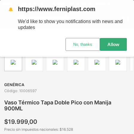
NVÍOS A TODO EL PAÍS - RETIRO GRATIS EN SUCURSALES
https://www.ferniplast.com
🔔
We’d like to show you notifications with news and
updates
Bazar y Hogar
Hidratación
Jarros Térmicos
Vaso Térmico Tapa Doble Pico con Manija 900ML
Allow
No, thanks
GENÉRICA
Código
:
10006597
Vaso Térmico Tapa Doble Pico con Manija
900ML
$
19
.
999
,
00
Precio sin impuestos nacionales: $
16.528