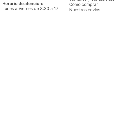
Horario de atención:
Cómo comprar
Lunes a Viernes de 8:30 a 17
Nuestros envíos
Sábados de 9 a 14
Cambios y devoluciones
Institucional
Categorías
Sucursales
Bazar y Hogar
Trabajá con nosotros
Perfumería
Quiénes somos
Librería
Preguntas frecuentes
Limpieza
Electro
Juguetería
Más vendidos
Cuidado de la piel
Cacerolas y Sartenes
Papelería
Cuidado de la ropa
Mochilas
Pequeños electrodomésticos