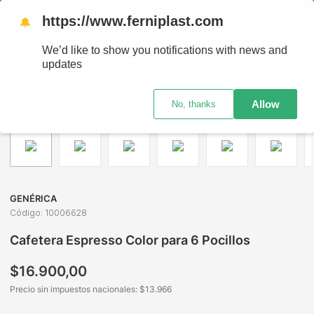
ENVÍOS A TODO EL PAÍS - RETIRO GRATIS EN SUCURSALES
https://www.ferniplast.com
🔔
We’d like to show you notifications with news and
updates
Bazar y Hogar
Ayudantes de Cocina
Café y Té
Cafetera Espresso Color para 6 Pocillos
Allow
No, thanks
GENÉRICA
Código
:
10006628
Cafetera Espresso Color para 6 Pocillos
$
16
.
900
,
00
Precio sin impuestos nacionales: $
13.966