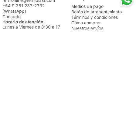
fernionline@ferniplast.com
+54 9 351 233-2332
Medios de pago
(WhatsApp)
Botón de arrepentimiento
Contacto
Términos y condiciones
Horario de atención:
Cómo comprar
Lunes a Viernes de 8:30 a 17
Nuestros envíos
Sábados de 9 a 14
Cambios y devoluciones
Institucional
Categorías
Sucursales
Bazar y Hogar
Trabajá con nosotros
Perfumería
Quiénes somos
Librería
Preguntas frecuentes
Limpieza
Electro
Juguetería
Más vendidos
Cuidado de la piel
Cacerolas y Sartenes
Papelería
Cuidado de la ropa
Mochilas
Pequeños electrodomésticos