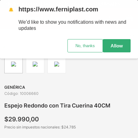
ENVÍOS A TODO EL PAÍS - RETIRO GRATIS EN SUCURSALES
https://www.ferniplast.com
🔔
We’d like to show you notifications with news and
updates
Bazar y Hogar
Deco Hogar
Espejos
Espejo Redondo con Tira Cuerina 40CM
Allow
No, thanks
GENÉRICA
Código
:
10006660
Espejo Redondo con Tira Cuerina 40CM
$
29
.
990
,
00
Precio sin impuestos nacionales: $
24.785