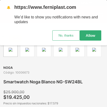
NVÍOS A TODO EL PAÍS - RETIRO GRATIS EN SUCURSALES
https://www.ferniplast.com
🔔
We’d like to show you notifications with news and
updates
Electro
Accesorios para Celulares
Smartwatches y Reloj
Allow
No, thanks
-
25%
NOGA
Código
:
10006673
Smartwatch Noga Blanco NG-SW24BL
$
25
.
900
,
00
$
19
.
425
,
00
Precio sin impuestos nacionales: $
17.579