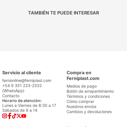
TAMBIÉN TE PUEDE INTERESAR
Smartwatch con Bandas
Smartwatch Foxbox Axia
10en1
Negro
$
29
.
999
$
69
.
999
Servicio al cliente
Compra en
Ferniplast.com
fernionline@ferniplast.com