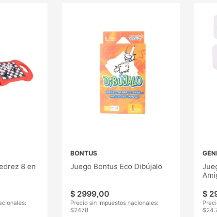
BONTUS
GEN
edrez 8 en
Juego Bontus Eco Dibújalo
Jue
Ami
$
2999
,
00
$
2
acionales:
Precio sin impuestos nacionales:
Preci
$
2478
$
24.