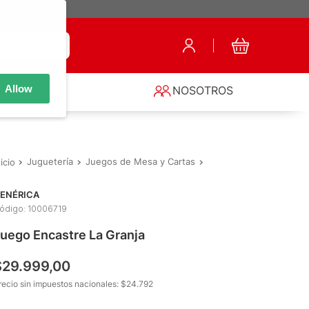
Allow
S
NOSOTROS
Juguetería
Juegos de Mesa y Cartas
Familiares
Juego Enca
ENÉRICA
ódigo
:
10006719
uego Encastre La Granja
$
29
.
999
,
00
recio sin impuestos nacionales: $
24.792