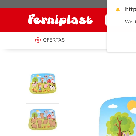
htt
🔔
¿Qué estás b
We’d
OFERTAS