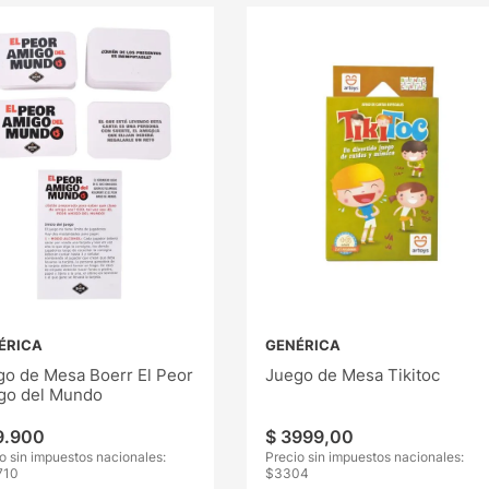
ÉRICA
GENÉRICA
go de Mesa Boerr El Peor
Juego de Mesa Tikitoc
go del Mundo
9
.
900
$
3999
,
00
o sin impuestos nacionales:
Precio sin impuestos nacionales:
710
$
3304