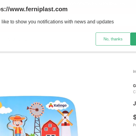
ENVÍOS A TODO EL PAÍS - RETIRO GRATIS EN SUCURSALES
ps://www.ferniplast.com
uscando?
 like to show you notifications with news and updates
No, thanks
CATÁLOGO
SUCURSALE
G
C
J
P