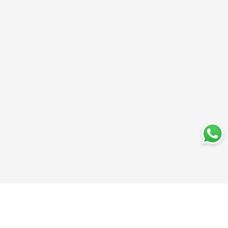
Trabajá con nosotros
Perfumería
Quiénes somos
Librería
Preguntas frecuentes
Limpieza
Electro
Juguetería
Más vendidos
Cuidado de la piel
Cacerolas y Sartenes
Papelería
Cuidado de la ropa
Mochilas
Pequeños electrodomésticos
Ferniplast © 2025. Todos los derechos reservados