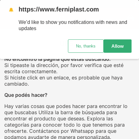
ENVÍ
https://www.ferniplast.com
🔔
We’d like to show you notifications with news and
updates
UPS...
Allow
No, thanks
No encuentro la página que estás buscando.
Si tipeaste la dirección, por favor verifica que esté
escrita correctamente.
Si hiciste click en un enlace, es probable que haya
cambiado.
Que podés hacer?
Hay varias cosas que podes hacer para encontrar lo
que buscabas Utiliza la barra de búsqueda para
encontrar el producto que deseas. Explora las
categorías para conocer todo lo que tenemos para
ofrecerte. Contáctanos por Whatsapp para que
podamos ayudarte de manera personalizada.