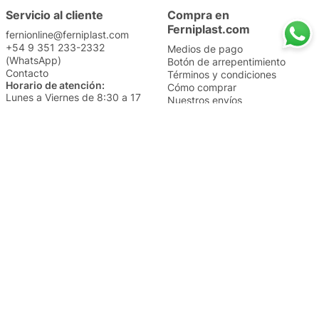
Servicio al cliente
Compra en
Ferniplast.com
fernionline@ferniplast.com
+54 9 351 233-2332
Medios de pago
(WhatsApp)
Botón de arrepentimiento
Contacto
Términos y condiciones
Horario de atención:
Cómo comprar
Lunes a Viernes de 8:30 a 17
Nuestros envíos
Sábados de 9 a 14
Cambios y devoluciones
Institucional
Categorías
Sucursales
Bazar y Hogar
Trabajá con nosotros
Perfumería
Quiénes somos
Librería
Preguntas frecuentes
Limpieza
Electro
Juguetería
Más vendidos
Cuidado de la piel
Cacerolas y Sartenes
Papelería