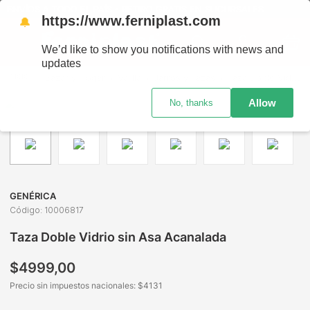
ENVÍOS A TODO EL PAÍS - RETIRO GRATIS EN SUCURSALES
https://www.ferniplast.com
🔔
We’d like to show you notifications with news and
updates
Bazar y Hogar
Vajilla
Jarros y Tazas
Taza Doble Vidrio sin Asa Acanalada
Allow
No, thanks
GENÉRICA
Código
:
10006817
Taza Doble Vidrio sin Asa Acanalada
$
4999
,
00
Precio sin impuestos nacionales: $
4131