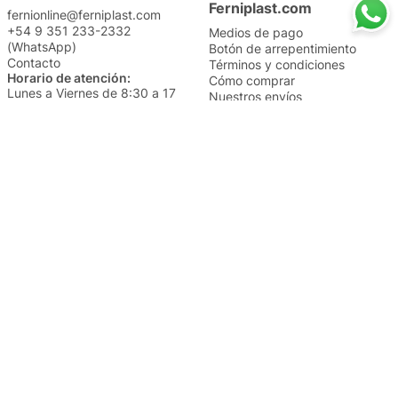
Ferniplast.com
fernionline@ferniplast.com
+54 9 351 233-2332
Medios de pago
(WhatsApp)
Botón de arrepentimiento
Contacto
Términos y condiciones
Horario de atención:
Cómo comprar
Lunes a Viernes de 8:30 a 17
Nuestros envíos
Sábados de 9 a 14
Cambios y devoluciones
Institucional
Categorías
Sucursales
Bazar y Hogar
Trabajá con nosotros
Perfumería
Quiénes somos
Librería
Preguntas frecuentes
Limpieza
Electro
Juguetería
Más vendidos
Cuidado de la piel
Cacerolas y Sartenes
Papelería
Cuidado de la ropa
Mochilas