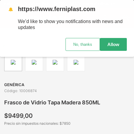
ENVÍOS A TODO EL PAÍS - RETIRO GRATIS EN SUCURSALES
https://www.ferniplast.com
🔔
We’d like to show you notifications with news and
updates
Bazar y Hogar
Contenedores de Alimentos
Frascos
Fr
Allow
No, thanks
GENÉRICA
Código
:
10006874
Frasco de Vidrio Tapa Madera 850ML
$
9499
,
00
Precio sin impuestos nacionales: $
7850