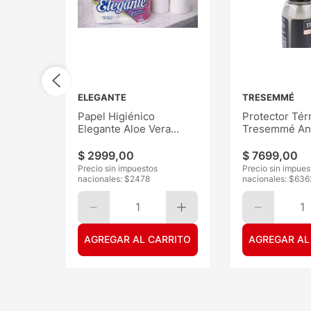
ELEGANTE
TRESEMMÉ
Papel Higiénico
Protector Tér
Elegante Aloe Vera
Tresemmé Ant
30mts 6
120ML
$
2999
,
00
$
7699
,
00
Precio sin impuestos
Precio sin impues
nacionales: $
2478
nacionales: $
636
1
1
AGREGAR AL CARRITO
AGREGAR AL