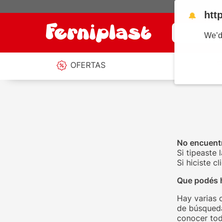
htt
🔔
¿Qué estás b
We’d
OFERTAS
No encuentr
Si tipeaste 
Si hiciste 
Que podés 
Hay varias 
de búsqueda
conocer tod