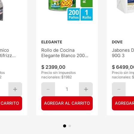
ELEGANTE
DOVE
mico
Rollo de Cocina
Jabones D
ifrizz
Elegante Blanco 200
90G 3
Paños
$
2399
,
00
$
6499
,
0
tos
Precio sin impuestos
Precio sin i
2
nacionales: $
1982
nacionales: 
1
 CARRITO
AGREGAR AL CARRITO
AGREGAR