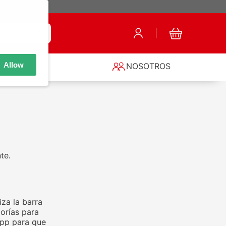
Allow
S
NOSOTROS
te.
za la barra
orías para
app para que