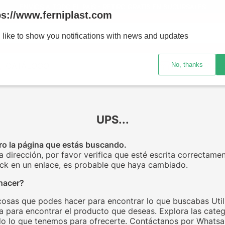
ENVÍOS A TODO EL PAÍS - RETIRO GRATIS EN SUCURSALES
ps://www.ferniplast.com
uscando?
 like to show you notifications with news and updates
No, thanks
CATÁLOGO
SUCURSALE
UPS...
o la página que estás buscando.
la dirección, por favor verifica que esté escrita correctamen
click en un enlace, es probable que haya cambiado.
hacer?
cosas que podes hacer para encontrar lo que buscabas Utili
 para encontrar el producto que deseas. Explora las categ
o lo que tenemos para ofrecerte. Contáctanos por Whats