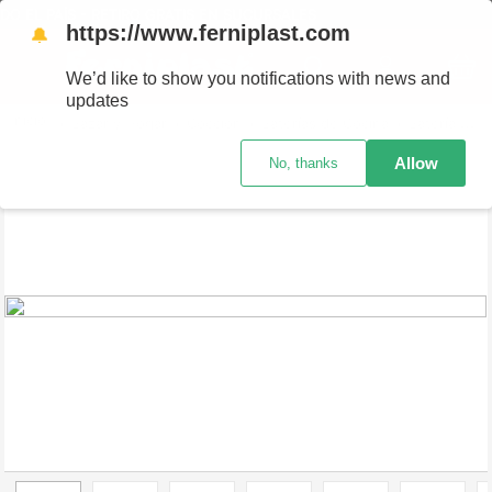
EL PAÍS - RETIRO GRATIS EN SUCURSALES
https://www.ferniplast.com
🔔
We’d like to show you notifications with news and
updates
Bazar y Hogar
Cocción
Baterías de Cocina
Batería de Cocina Carol 5 en 1
Allow
No, thanks