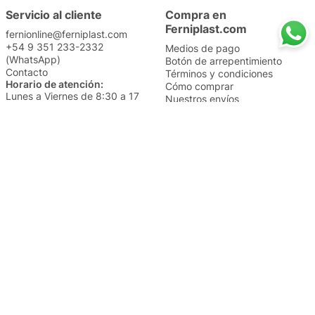
Servicio al cliente
Compra en
Ferniplast.com
fernionline@ferniplast.com
+54 9 351 233-2332
Medios de pago
(WhatsApp)
Botón de arrepentimiento
Contacto
Términos y condiciones
Horario de atención:
Cómo comprar
Lunes a Viernes de 8:30 a 17
Nuestros envíos
Sábados de 9 a 14
Cambios y devoluciones
Institucional
Categorías
Sucursales
Bazar y Hogar
Trabajá con nosotros
Perfumería
Quiénes somos
Librería
Preguntas frecuentes
Limpieza
Electro
Juguetería
Más vendidos
Cuidado de la piel
Cacerolas y Sartenes
Papelería