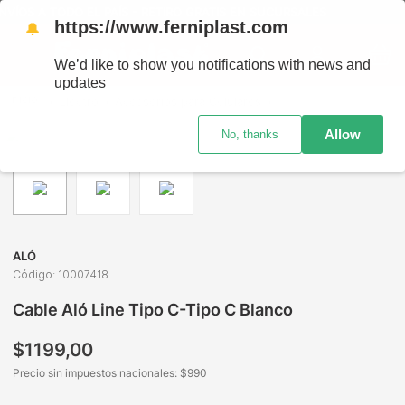
ÍOS A TODO EL PAÍS - RETIRO GRATIS EN SUCURSALES
https://www.ferniplast.com
🔔
We’d like to show you notifications with news and
updates
Electro
Accesorios para Celulares
Cargadores, Cables, O
Allow
No, thanks
ALÓ
Código
:
10007418
Cable Aló Line Tipo C-Tipo C Blanco
$
1199
,
00
Precio sin impuestos nacionales: $
990