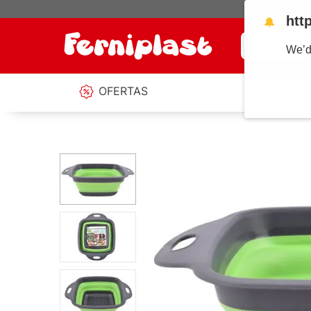
htt
🔔
¿Qué estás b
We’d
OFERTAS