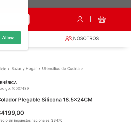
Allow
S
NOSOTROS
Bazar y Hogar
Utensilios de Cocina
Coladores y Vaporeras
ENÉRICA
ódigo
:
10007489
olador Plegable Silicona 18.5x24CM
$
4199
,
00
recio sin impuestos nacionales: $
3470