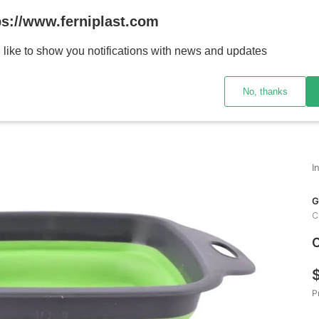
ENVÍOS A TODO EL PAÍS - RETIRO GRATIS EN SUCURSALES
ps://www.ferniplast.com
uscando?
 like to show you notifications with news and updates
No, thanks
CATÁLOGO
SUCURSALE
G
C
C
P