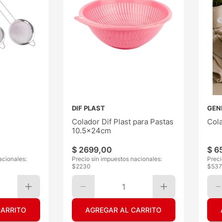
DIF PLAST
GEN
Colador Dif Plast para Pastas
Cola
10.5x24cm
$
2699
,
00
$
6
acionales:
Precio sin impuestos nacionales:
Preci
$
2230
$
537
1
CARRITO
AGREGAR AL CARRITO