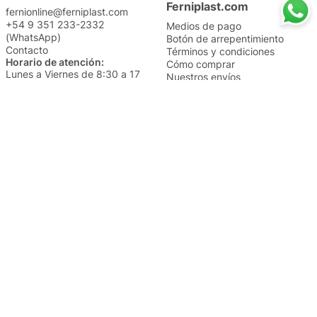
Ferniplast.com
fernionline@ferniplast.com
+54 9 351 233-2332
Medios de pago
(WhatsApp)
Botón de arrepentimiento
Contacto
Términos y condiciones
Horario de atención:
Cómo comprar
Lunes a Viernes de 8:30 a 17
Nuestros envíos
Sábados de 9 a 14
Cambios y devoluciones
Institucional
Categorías
Sucursales
Bazar y Hogar
Trabajá con nosotros
Perfumería
Quiénes somos
Librería
Preguntas frecuentes
Limpieza
Electro
Juguetería
Más vendidos
Cuidado de la piel
Cacerolas y Sartenes
Papelería
Cuidado de la ropa
Mochilas