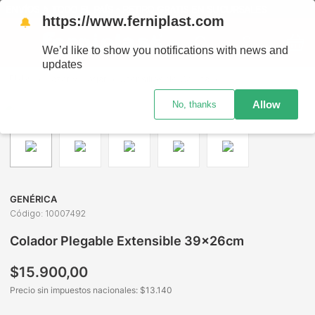
ENVÍOS A TODO EL PAÍS - RETIRO GRATIS EN SUCURSALES
https://www.ferniplast.com
🔔
We’d like to show you notifications with news and
updates
Bazar y Hogar
Utensilios de Cocina
Coladores y Vaporer
Allow
No, thanks
GENÉRICA
Código
:
10007492
Colador Plegable Extensible 39x26cm
$
15
.
900
,
00
Precio sin impuestos nacionales: $
13.140