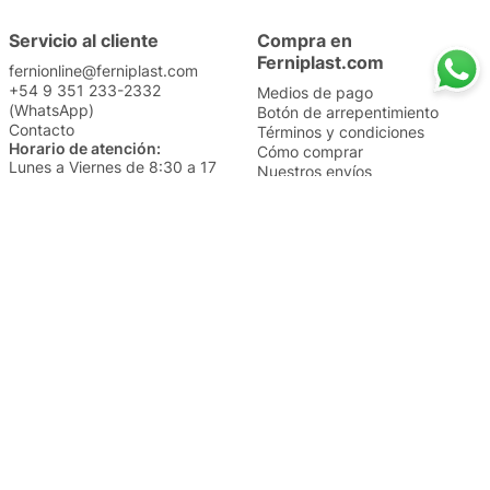
Servicio al cliente
Compra en
Ferniplast.com
fernionline@ferniplast.com
+54 9 351 233-2332
Medios de pago
(WhatsApp)
Botón de arrepentimiento
Contacto
Términos y condiciones
Horario de atención:
Cómo comprar
Lunes a Viernes de 8:30 a 17
Nuestros envíos
Sábados de 9 a 14
Cambios y devoluciones
Institucional
Categorías
Sucursales
Bazar y Hogar
Trabajá con nosotros
Perfumería
Quiénes somos
Librería
Preguntas frecuentes
Limpieza
Electro
Juguetería
Más vendidos
Cuidado de la piel
Cacerolas y Sartenes