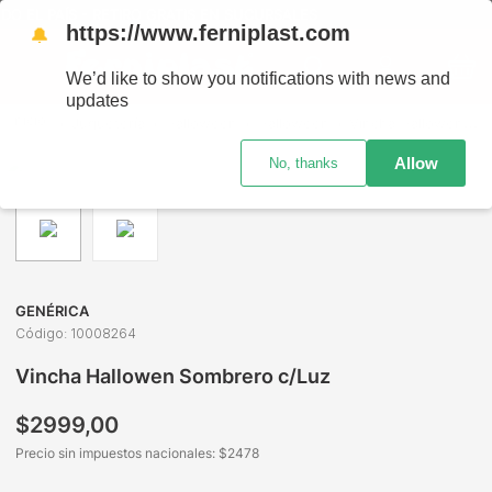
 EL PAÍS - RETIRO GRATIS EN SUCURSALES
https://www.ferniplast.com
🔔
We’d like to show you notifications with news and
updates
Juguetería
Halloween
Halloween
Vincha Hallowen Sombrero c/Luz
Allow
No, thanks
GENÉRICA
Código
:
10008264
Vincha Hallowen Sombrero c/Luz
$
2999
,
00
Precio sin impuestos nacionales: $
2478