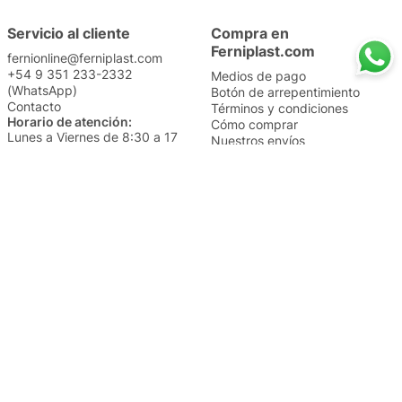
Servicio al cliente
Compra en
Ferniplast.com
fernionline@ferniplast.com
+54 9 351 233-2332
Medios de pago
(WhatsApp)
Botón de arrepentimiento
Contacto
Términos y condiciones
Horario de atención:
Cómo comprar
Lunes a Viernes de 8:30 a 17
Nuestros envíos
Sábados de 9 a 14
Cambios y devoluciones
Institucional
Categorías
Sucursales
Bazar y Hogar
Trabajá con nosotros
Perfumería
Quiénes somos
Librería
Preguntas frecuentes
Limpieza
Electro
Juguetería
Más vendidos
Cuidado de la piel
Cacerolas y Sartenes