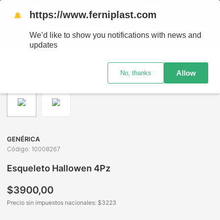
 TODO EL PAÍS - RETIRO GRATIS EN SUCURSALES
https://www.ferniplast.com
🔔
We’d like to show you notifications with news and
updates
Juguetería
Halloween
Halloween
Esqueleto Hallowen 4Pz
Allow
No, thanks
GENÉRICA
Código
:
10008267
Esqueleto Hallowen 4Pz
$
3900
,
00
Precio sin impuestos nacionales: $
3223