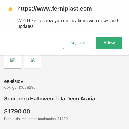
S A TODO EL PAÍS - RETIRO GRATIS EN SUCURSALES
https://www.ferniplast.com
🔔
We’d like to show you notifications with news and
updates
Juguetería
Halloween
Halloween
Sombrero Hallowen Tela Deco Araña
Allow
No, thanks
GENÉRICA
Código
:
10008280
Sombrero Hallowen Tela Deco Araña
$
1790
,
00
Precio sin impuestos nacionales: $
1479