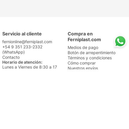
Servicio al cliente
Compra en
Ferniplast.com
fernionline@ferniplast.com
+54 9 351 233-2332
Medios de pago
(WhatsApp)
Botón de arrepentimiento
Contacto
Términos y condiciones
Horario de atención:
Cómo comprar
Lunes a Viernes de 8:30 a 17
Nuestros envíos
Sábados de 9 a 14
Cambios y devoluciones
Institucional
Categorías
Sucursales
Bazar y Hogar
Trabajá con nosotros
Perfumería
Quiénes somos
Librería
Preguntas frecuentes
Limpieza
Electro
Juguetería