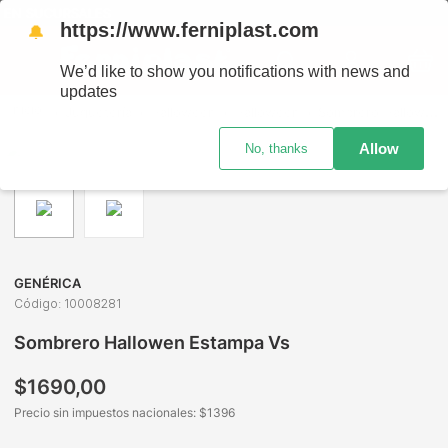
 EN SUCURSALES
https://www.ferniplast.com
🔔
We’d like to show you notifications with news and
updates
Juguetería
Halloween
Halloween
Sombrero Hallowen Estampa Vs
Allow
No, thanks
GENÉRICA
Código
:
10008281
Sombrero Hallowen Estampa Vs
$
1690
,
00
Precio sin impuestos nacionales: $
1396