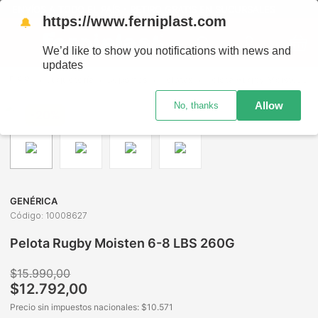
ENVÍOS A TODO EL PAÍS - RETIRO GRATIS EN SUCURSALES
https://www.ferniplast.com
🔔
We’d like to show you notifications with news and
updates
Juguetería
Deportes
Pelotas
Pelota Rugby Moisten 6-8 LBS 260G
Allow
No, thanks
-
20%
GENÉRICA
Código
:
10008627
Pelota Rugby Moisten 6-8 LBS 260G
$
15
.
990
,
00
$
12
.
792
,
00
Precio sin impuestos nacionales: $
10.571