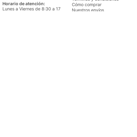
Horario de atención:
Cómo comprar
Lunes a Viernes de 8:30 a 17
Nuestros envíos
Sábados de 9 a 14
Cambios y devoluciones
Institucional
Categorías
Sucursales
Bazar y Hogar
Trabajá con nosotros
Perfumería
Quiénes somos
Librería
Preguntas frecuentes
Limpieza
Electro
Juguetería
Más vendidos
Cuidado de la piel
Cacerolas y Sartenes
Papelería
Cuidado de la ropa
Mochilas
Pequeños electrodomésticos