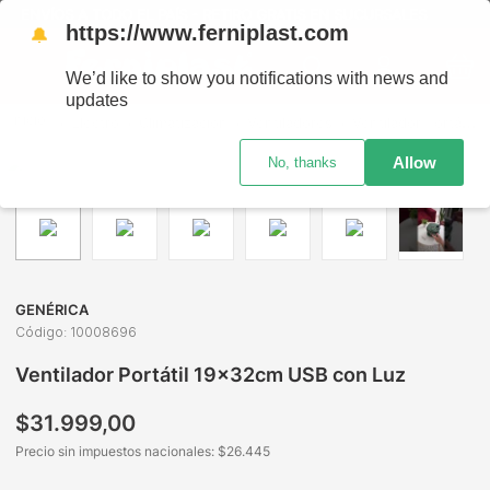
ENVÍOS A TODO EL PAÍS - RETIRO GRATIS EN SUCURSALES
https://www.ferniplast.com
🔔
We’d like to show you notifications with news and
updates
Electro
Climatización
Ventiladores
Ventilador Portátil 19x32cm USB con Luz
Allow
No, thanks
GENÉRICA
Código
:
10008696
Ventilador Portátil 19x32cm USB con Luz
$
31
.
999
,
00
Precio sin impuestos nacionales: $
26.445