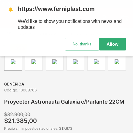
CURSALES
https://www.ferniplast.com
🔔
We’d like to show you notifications with news and
updates
Electro
Iluminación
Iluminación Deco
Proyector Astronauta Galaxia c/Parlante 22CM
Allow
No, thanks
-
35%
GENÉRICA
Código
:
10008706
Proyector Astronauta Galaxia c/Parlante 22CM
$
32
.
900
,
00
$
21
.
385
,
00
Precio sin impuestos nacionales: $
17.673