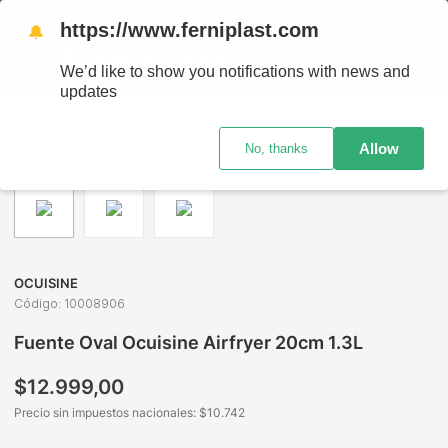
ENVÍOS A TODO EL PAÍS - RETIRO GRATIS EN SUCURSALES
https://www.ferniplast.com
🔔
We’d like to show you notifications with news and
updates
Bazar y Hogar
Cocción
Fuentes
Fuente Oval Ocuisine Airfryer 20cm 1.3L
Allow
No, thanks
OCUISINE
Código
:
10008906
Fuente Oval Ocuisine Airfryer 20cm 1.3L
$
12
.
999
,
00
Precio sin impuestos nacionales: $
10.742