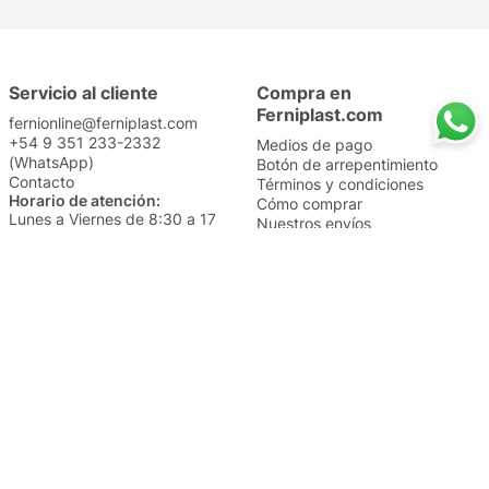
Servicio al cliente
Compra en
Ferniplast.com
fernionline@ferniplast.com
+54 9 351 233-2332
Medios de pago
(WhatsApp)
Botón de arrepentimiento
Contacto
Términos y condiciones
Horario de atención:
Cómo comprar
Lunes a Viernes de 8:30 a 17
Nuestros envíos
Sábados de 9 a 14
Cambios y devoluciones
Institucional
Categorías
Sucursales
Bazar y Hogar
Trabajá con nosotros
Perfumería
Quiénes somos
Librería
Preguntas frecuentes
Limpieza
Electro
Juguetería
Más vendidos