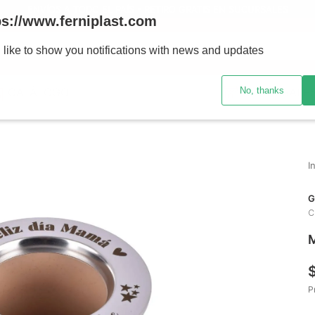
ENVÍOS A TODO EL PAÍS - RETIRO GRATIS EN SUCURSALES
ps://www.ferniplast.com
uscando?
 like to show you notifications with news and updates
No, thanks
CATÁLOGO
SUCURSALE
G
C
M
P