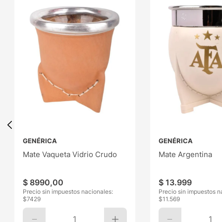
GENÉRICA
GENÉRICA
Mate Vaqueta Vidrio Crudo
Mate Argentina
$
8990
,
00
$
13
.
999
Precio sin impuestos nacionales:
Precio sin impuestos n
$
7429
$
11.569
1
1