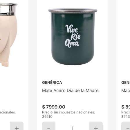
GENÉRICA
GEN
Mate Acero Día de la Madre
Mate
$
7999
,
00
$
8
acionales:
Precio sin impuestos nacionales:
Preci
$
6610
$
743
1