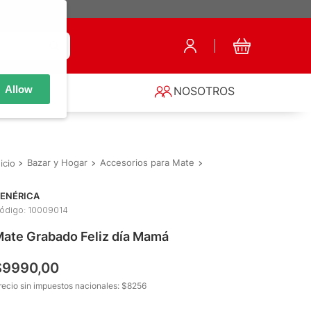
Allow
S
NOSOTROS
Bazar y Hogar
Accesorios para Mate
Mates
Mate Grabado 
ENÉRICA
ódigo
:
10009014
ate Grabado Feliz día Mamá
$
9990
,
00
recio sin impuestos nacionales: $
8256