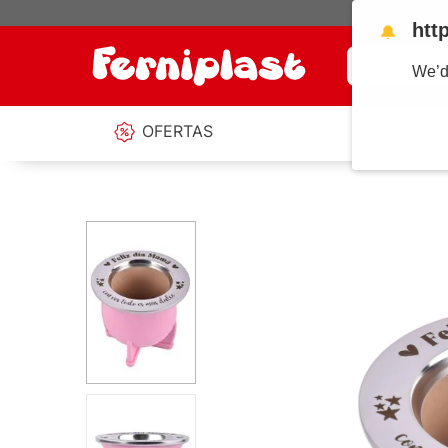
htt
🔔
¿Qué estás b
We’d
OFERTAS