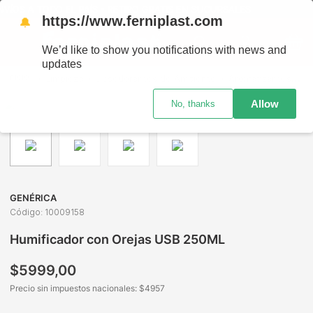
TODO EL PAÍS - RETIRO GRATIS EN SUCURSALES
https://www.ferniplast.com
🔔
We’d like to show you notifications with news and
updates
Limpieza
Desodorantes de Ambiente
Aromatizantes
H
Allow
No, thanks
GENÉRICA
Código
:
10009158
Humificador con Orejas USB 250ML
$
5999
,
00
Precio sin impuestos nacionales: $
4957