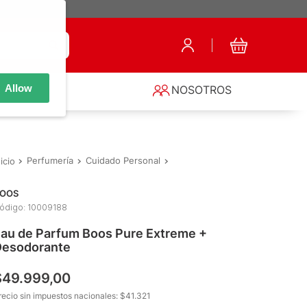
Allow
S
NOSOTROS
Perfumería
Cuidado Personal
Fragancias de Mujer
Eau de 
OOS
ódigo
:
10009188
au de Parfum Boos Pure Extreme +
esodorante
$
49
.
999
,
00
recio sin impuestos nacionales: $
41.321