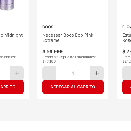
BOOS
FLO
p Midnight
Necesser Boos Edp Pink
Est
Extreme
Ros
$
56
.
999
$
2
acionales:
Precio sin impuestos nacionales:
Preci
$
47.106
$
24.
1
CARRITO
AGREGAR AL CARRITO