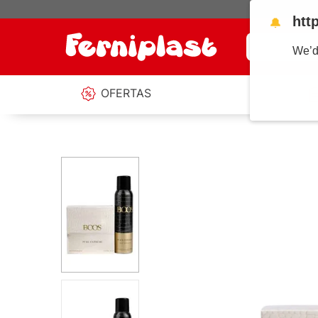
htt
🔔
¿Qué estás b
We’d
OFERTAS