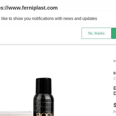
ENVÍOS A TODO EL PAÍS - RETIRO GRATIS EN SUCURSALES
ps://www.ferniplast.com
uscando?
 like to show you notifications with news and updates
No, thanks
CATÁLOGO
SUCURSALE
B
C
E
D
P