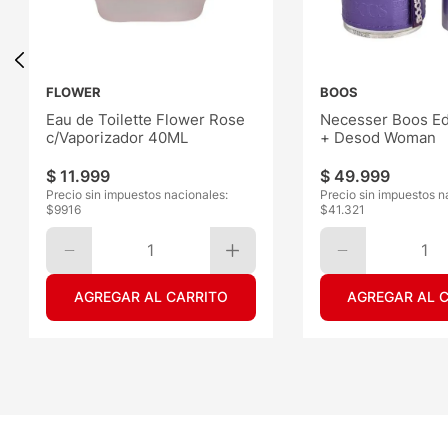
FLOWER
BOOS
Eau de Toilette Flower Rose
Necesser Boos Ed
c/Vaporizador 40ML
+ Desod Woman
$
11
.
999
$
49
.
999
Precio sin impuestos nacionales:
Precio sin impuestos n
$
9916
$
41.321
1
1
AGREGAR AL CARRITO
AGREGAR AL 