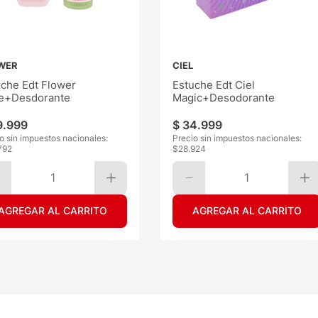
WER
CIEL
uche Edt Flower
Estuche Edt Ciel
e+Desdorante
Magic+Desodorante
9
.
999
$
34
.
999
o sin impuestos nacionales:
Precio sin impuestos nacionales:
792
$
28.924
1
1
AGREGAR AL CARRITO
AGREGAR AL CARRITO