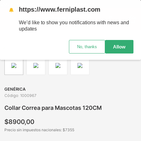
DO EL PAÍS - RETIRO GRATIS EN SUCURSALES
https://www.ferniplast.com
🔔
We’d like to show you notifications with news and
updates
Juguetería
Accesorios para Mascotas
Accesorios
Coll
Allow
No, thanks
GENÉRICA
Código
:
1000967
Collar Correa para Mascotas 120CM
$
8900
,
00
Precio sin impuestos nacionales: $
7355