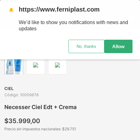
O GRATIS EN SUCURSALES
https://www.ferniplast.com
🔔
We’d like to show you notifications with news and
updates
Perfumería
Cuidado Personal
Fragancias de Mujer
Nec
Allow
No, thanks
CIEL
Código
:
10009676
Necesser Ciel Edt + Crema
$
35
.
999
,
00
Precio sin impuestos nacionales: $
29.751