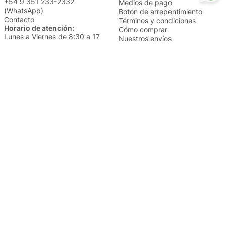
+54 9 351 233-2332
Medios de pago
(WhatsApp)
Botón de arrepentimiento
Contacto
Términos y condiciones
Horario de atención:
Cómo comprar
Lunes a Viernes de 8:30 a 17
Nuestros envíos
Sábados de 9 a 14
Cambios y devoluciones
Institucional
Categorías
Sucursales
Bazar y Hogar
Trabajá con nosotros
Perfumería
Quiénes somos
Librería
Preguntas frecuentes
Limpieza
Electro
Juguetería
Más vendidos
Cuidado de la piel
Cacerolas y Sartenes
Papelería
Cuidado de la ropa
Mochilas
Pequeños electrodomésticos