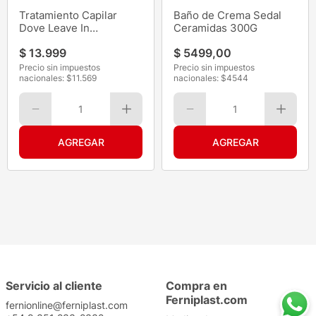
Tratamiento Capilar
Baño de Crema Sedal
Dove Leave In
Ceramidas 300G
Reconst+Aminoacido
$
13
.
999
$
5499
,
00
110ML
Precio sin impuestos
Precio sin impuestos
nacionales: $
11.569
nacionales: $
4544
1
1
Servicio al cliente
Compra en
Ferniplast.com
fernionline@ferniplast.com