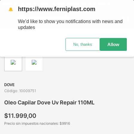
ENVÍOS A TODO EL PAÍS - RETIRO GRATIS EN SUCURSALES
https://www.ferniplast.com
🔔
We’d like to show you notifications with news and
updates
Perfumería
Cuidado Capilar
Tratamientos Capilares
Ole
Allow
No, thanks
DOVE
Código
:
10009751
Oleo Capilar Dove Uv Repair 110ML
$
11
.
999
,
00
Precio sin impuestos nacionales: $
9916