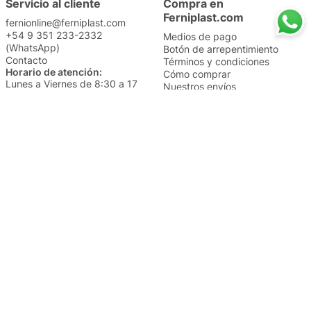
Servicio al cliente
Compra en
Ferniplast.com
fernionline@ferniplast.com
+54 9 351 233-2332
Medios de pago
(WhatsApp)
Botón de arrepentimiento
Contacto
Términos y condiciones
Horario de atención:
Cómo comprar
Lunes a Viernes de 8:30 a 17
Nuestros envíos
Sábados de 9 a 14
Cambios y devoluciones
Institucional
Categorías
Sucursales
Bazar y Hogar
Trabajá con nosotros
Perfumería
Quiénes somos
Librería
Preguntas frecuentes
Limpieza
Electro
Juguetería
Más vendidos
Cuidado de la piel
Cacerolas y Sartenes
Papelería
Cuidado de la ropa