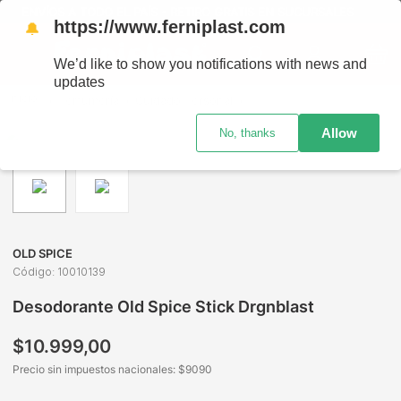
ENVÍOS A TODO EL PAÍS - RETIRO GRATIS EN SUCURSALES
https://www.ferniplast.com
🔔
We’d like to show you notifications with news and
updates
Perfumería
Cuidado Personal
Desodorante de Hombre
Allow
No, thanks
OLD SPICE
Código
:
10010139
Desodorante Old Spice Stick Drgnblast
$
10
.
999
,
00
Precio sin impuestos nacionales: $
9090