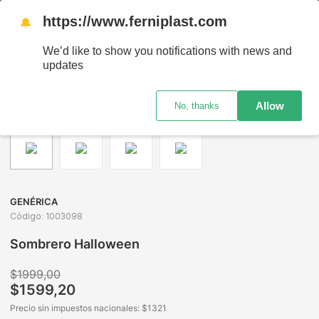
ENVÍOS A TODO EL PAÍS - RETIRO GRATIS EN SUCURSALES
https://www.ferniplast.com
🔔
We’d like to show you notifications with news and
updates
Juguetería
Halloween
Halloween
Sombrero Halloween
Allow
No, thanks
-
20%
GENÉRICA
Código
:
1003098
Sombrero Halloween
$
1999
,
00
$
1599
,
20
Precio sin impuestos nacionales: $
1321