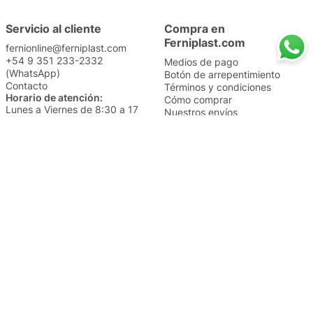
Servicio al cliente
Compra en
Ferniplast.com
fernionline@ferniplast.com
+54 9 351 233-2332
Medios de pago
(WhatsApp)
Botón de arrepentimiento
Contacto
Términos y condiciones
Horario de atención:
Cómo comprar
Lunes a Viernes de 8:30 a 17
Nuestros envíos
Sábados de 9 a 14
Cambios y devoluciones
Institucional
Categorías
Sucursales
Bazar y Hogar
Trabajá con nosotros
Perfumería
Quiénes somos
Librería
Preguntas frecuentes
Limpieza
Electro
Juguetería
Más vendidos
Cuidado de la piel
Cacerolas y Sartenes