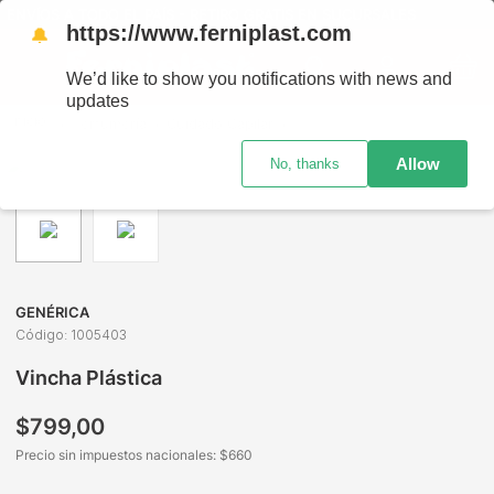
ENVÍOS A TODO EL PAÍS - RETIRO GRATIS EN SUCURSALES
https://www.ferniplast.com
🔔
We’d like to show you notifications with news and
updates
Perfumería
Cuidado Capilar
Accesorios para el Cabello
Allow
No, thanks
GENÉRICA
Código
:
1005403
Vincha Plástica
$
799
,
00
Precio sin impuestos nacionales: $
660