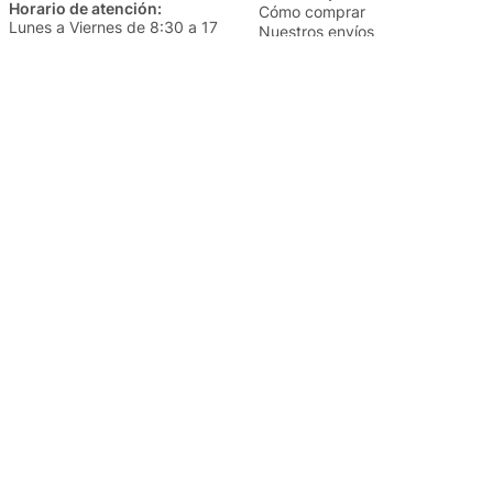
Horario de atención:
Cómo comprar
Lunes a Viernes de 8:30 a 17
Nuestros envíos
Sábados de 9 a 14
Cambios y devoluciones
Institucional
Categorías
Sucursales
Bazar y Hogar
Trabajá con nosotros
Perfumería
Quiénes somos
Librería
Preguntas frecuentes
Limpieza
Electro
Juguetería
Más vendidos
Cuidado de la piel
Cacerolas y Sartenes
Papelería
Cuidado de la ropa
Mochilas
Pequeños electrodomésticos