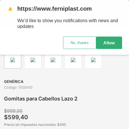
RO GRATIS EN SUCURSALES
https://www.ferniplast.com
🔔
We’d like to show you notifications with news and
updates
Perfumería
Cuidado Capilar
Accesorios para el Cabello
Allow
No, thanks
-
40%
GENÉRICA
Código
:
1005410
Gomitas para Cabellos Lazo 2
$
999
,
00
$
599
,
40
Precio sin impuestos nacionales: $
495