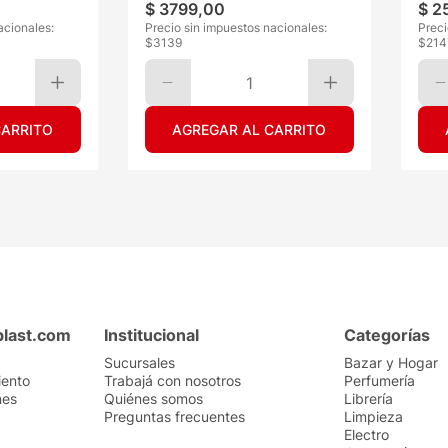
$
3799
,
00
$
2
acionales:
Precio sin impuestos nacionales:
Preci
$
3139
$
214
1
CARRITO
AGREGAR AL CARRITO
plast.com
Institucional
Categorías
Sucursales
Bazar y Hogar
iento
Trabajá con nosotros
Perfumería
nes
Quiénes somos
Librería
Preguntas frecuentes
Limpieza
Electro