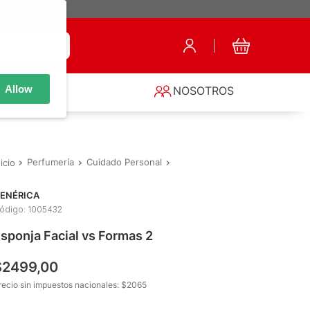
Allow
S
NOSOTROS
Perfumería
Cuidado Personal
Accesorios
Esponja Facial v
ENÉRICA
ódigo
:
1005432
sponja Facial vs Formas 2
$
2499
,
00
recio sin impuestos nacionales: $
2065