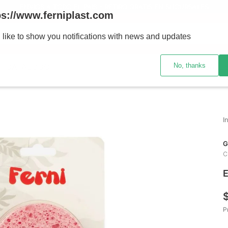
ENVÍOS A TODO EL PAÍS - RETIRO GRATIS EN SUCURSALES
ps://www.ferniplast.com
uscando?
 like to show you notifications with news and updates
No, thanks
CATÁLOGO
SUCURSALE
G
C
E
P