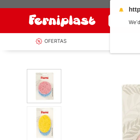
htt
🔔
¿Qué estás b
We’d
OFERTAS