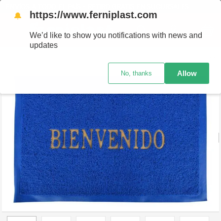
ENVÍOS A TODO EL PAÍS - RETIRO GRATIS EN SUCURSALES
https://www.ferniplast.com
🔔
We’d like to show you notifications with news and
updates
Textil
Deco
Alfombras de Exterior
Felpudo de Goma 38x58cm
Allow
No, thanks