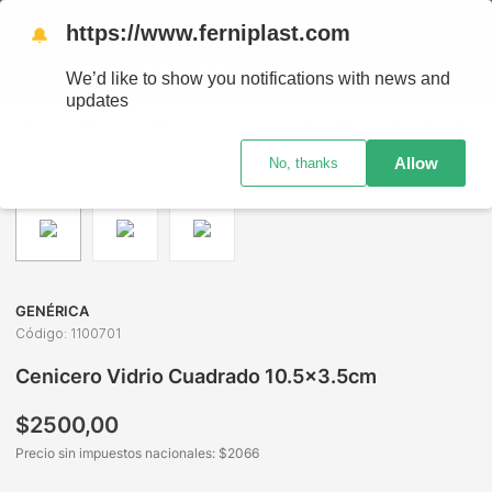
VÍOS A TODO EL PAÍS - RETIRO GRATIS EN SUCURSALES
https://www.ferniplast.com
🔔
We’d like to show you notifications with news and
updates
Bazar y Hogar
Deco Hogar
Ceniceros
Cenicero Vidrio Cuadrado 10.5x3.5cm
Allow
No, thanks
GENÉRICA
Código
:
1100701
Cenicero Vidrio Cuadrado 10.5x3.5cm
$
2500
,
00
Precio sin impuestos nacionales: $
2066