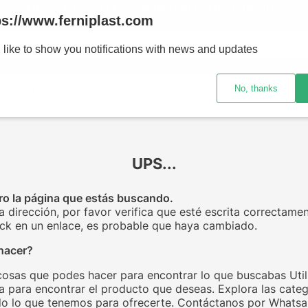
ENVÍOS A TODO EL PAÍS - RETIRO GRATIS EN SUCURSALES
ps://www.ferniplast.com
uscando?
 like to show you notifications with news and updates
No, thanks
CATÁLOGO
SUCURSALE
UPS...
o la página que estás buscando.
la dirección, por favor verifica que esté escrita correctamen
click en un enlace, es probable que haya cambiado.
hacer?
cosas que podes hacer para encontrar lo que buscabas Utili
 para encontrar el producto que deseas. Explora las categ
o lo que tenemos para ofrecerte. Contáctanos por Whats