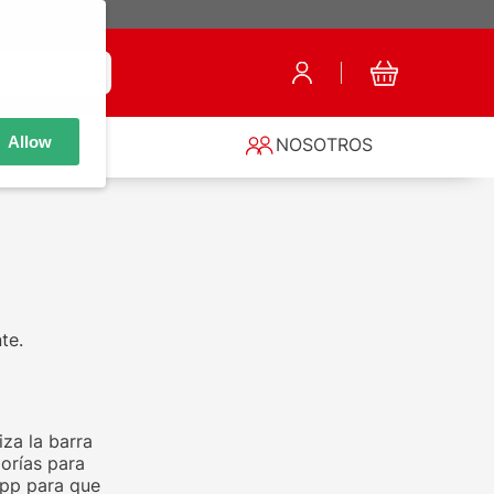
Allow
S
NOSOTROS
te.
za la barra
orías para
app para que