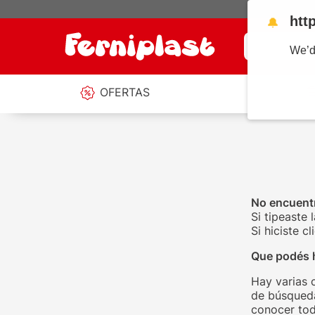
htt
🔔
¿Qué estás b
We’d
OFERTAS
No encuentr
Si tipeaste 
Si hiciste 
Que podés 
Hay varias 
de búsqueda
conocer tod