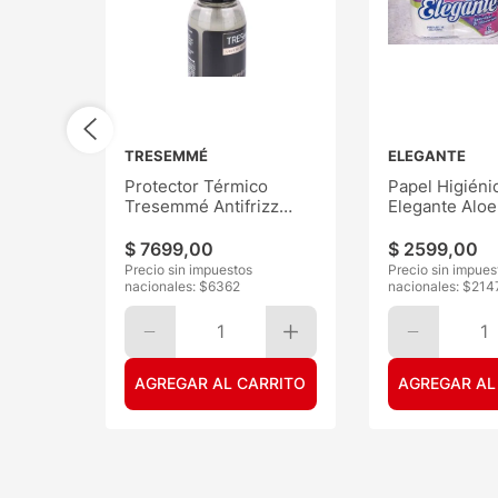
TRESEMMÉ
ELEGANTE
Protector Térmico
Papel Higiéni
Tresemmé Antifrizz
Elegante Aloe
120ML
30mts 6
$
7699
,
00
$
2599
,
00
Precio sin impuestos
Precio sin impues
nacionales: $
6362
nacionales: $
214
1
1
AGREGAR AL CARRITO
AGREGAR AL