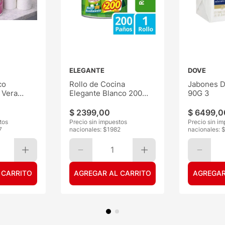
ELEGANTE
DOVE
co
Rollo de Cocina
Jabones D
 Vera
Elegante Blanco 200
90G 3
Paños
$
2399
,
00
$
6499
,
0
tos
Precio sin impuestos
Precio sin i
7
nacionales: $
1982
nacionales: 
1
 CARRITO
AGREGAR AL CARRITO
AGREGAR