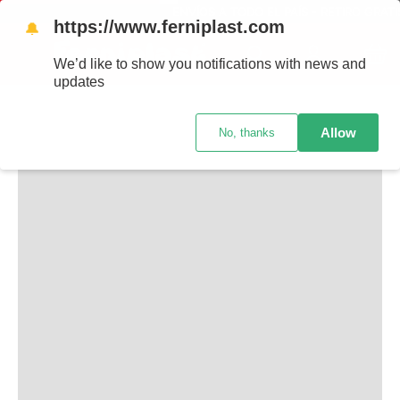
ENVÍOS A TODO EL PAÍS - RETIRO GRATI
https://www.ferniplast.com
🔔
TAMBIÉN TE PUEDE INTERESAR
We’d like to show you notifications with news and
updates
Allow
No, thanks