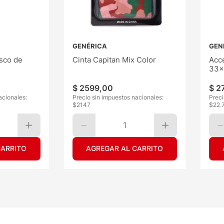
GENÉRICA
GEN
sco de
Cinta Capitan Mix Color
Acce
33x
$
2599
,
00
$
2
acionales:
Precio sin impuestos nacionales:
Preci
$
2147
$
22.
1
CARRITO
AGREGAR AL CARRITO