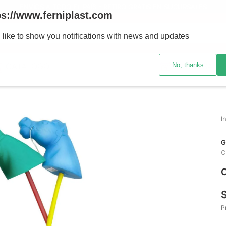
ENVÍOS A TODO EL PAÍS - RETIRO GRATIS EN SUCURSALES
ps://www.ferniplast.com
uscando?
 like to show you notifications with news and updates
No, thanks
CATÁLOGO
SUCURSALE
G
C
C
P