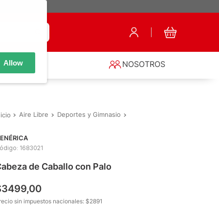
Allow
S
NOSOTROS
Aire Libre
Deportes y Gimnasio
Fitness y Deporte
Cabeza d
ENÉRICA
ódigo
:
1683021
abeza de Caballo con Palo
$
3499
,
00
recio sin impuestos nacionales: $
2891