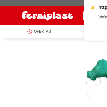
htt
🔔
¿Qué estás b
We’d
OFERTAS