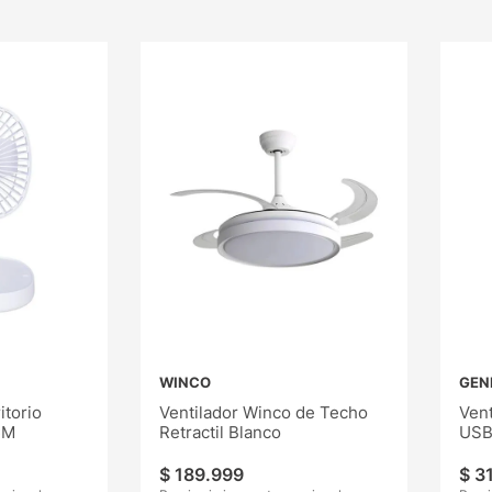
WINCO
GEN
itorio
Ventilador Winco de Techo
Vent
CM
Retractil Blanco
USB
$
189
.
999
$
3