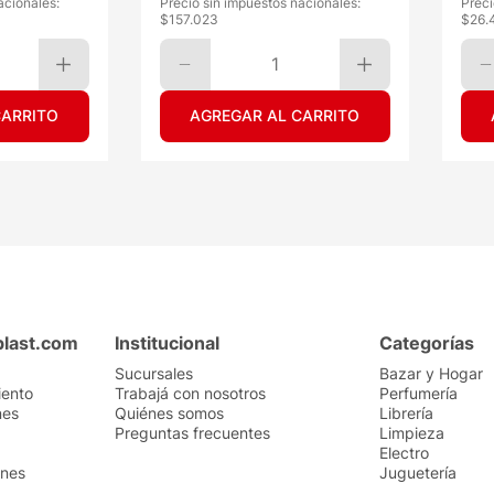
acionales:
Precio sin impuestos nacionales:
Preci
$
157.023
$
26.
1
CARRITO
AGREGAR AL CARRITO
plast.com
Institucional
Categorías
Sucursales
Bazar y Hogar
iento
Trabajá con nosotros
Perfumería
nes
Quiénes somos
Librería
Preguntas frecuentes
Limpieza
Electro
ones
Juguetería