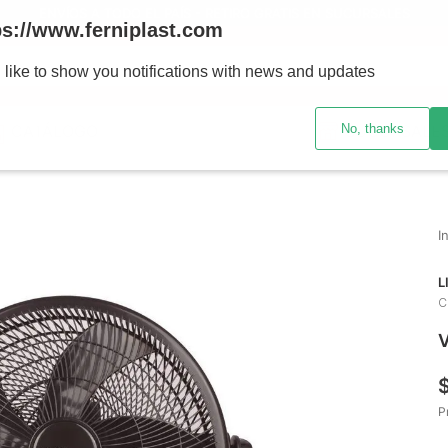
ENVÍOS A TODO EL PAÍS - RETIRO GRATIS EN SUCURSALES
ps://www.ferniplast.com
uscando?
 like to show you notifications with news and updates
No, thanks
CATÁLOGO
SUCURSALE
L
C
V
P