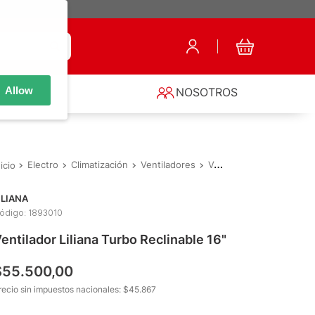
Allow
S
NOSOTROS
Electro
Climatización
Ventiladores
Ventilador Liliana Turbo Reclinable 16"
ILIANA
ódigo
:
1893010
entilador Liliana Turbo Reclinable 16"
$
55
.
500
,
00
recio sin impuestos nacionales: $
45.867