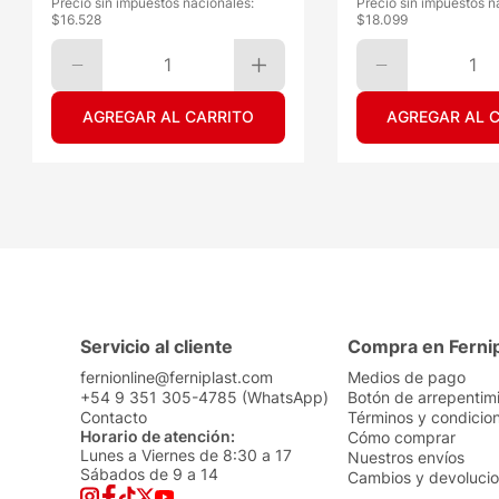
Precio sin impuestos nacionales:
Precio sin impuestos n
$
16.528
$
18.099
1
1
AGREGAR AL CARRITO
AGREGAR AL 
Servicio al cliente
Compra en Ferni
fernionline@ferniplast.com
Medios de pago
+54 9 351 305-4785 (WhatsApp)
Botón de arrepentim
Contacto
Términos y condicio
Horario de atención:
Cómo comprar
Lunes a Viernes de 8:30 a 17
Nuestros envíos
Sábados de 9 a 14
Cambios y devoluci