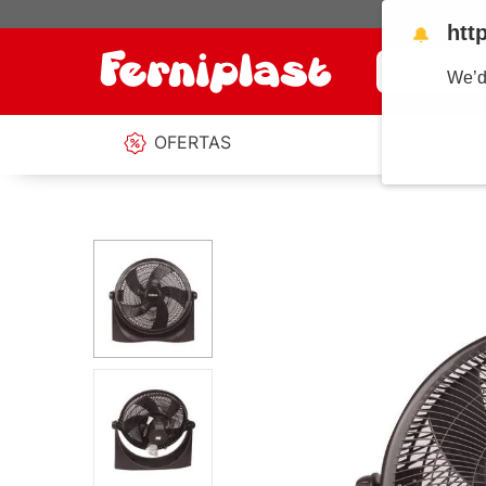
htt
🔔
¿Qué estás b
We’d
OFERTAS