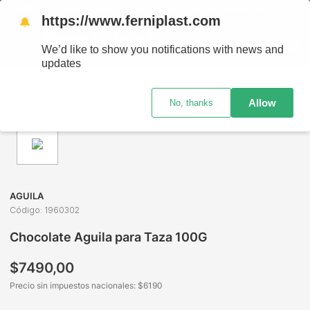
ENVÍOS A TODO EL PAÍS - RETIRO GRATIS EN SUCURSALES
https://www.ferniplast.com
🔔
We’d like to show you notifications with news and
updates
Golosinas y Alimentos
Chocolates
Chocolates para Taza
Allow
No, thanks
AGUILA
Código
:
1960302
Chocolate Aguila para Taza 100G
$
7490
,
00
Precio sin impuestos nacionales: $
6190