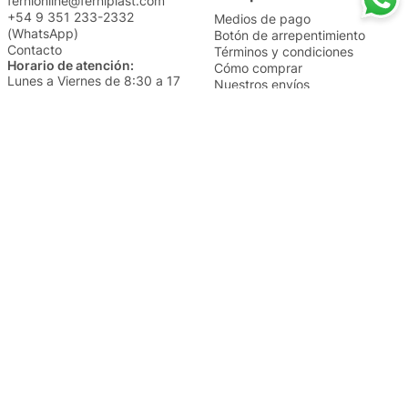
fernionline@ferniplast.com
+54 9 351 233-2332
Medios de pago
(WhatsApp)
Botón de arrepentimiento
Contacto
Términos y condiciones
Horario de atención:
Cómo comprar
Lunes a Viernes de 8:30 a 17
Nuestros envíos
Sábados de 9 a 14
Cambios y devoluciones
Institucional
Categorías
Sucursales
Bazar y Hogar
Trabajá con nosotros
Perfumería
Quiénes somos
Librería
Preguntas frecuentes
Limpieza
Electro
Juguetería
Más vendidos
Cuidado de la piel
Cacerolas y Sartenes
Papelería
Cuidado de la ropa
Mochilas
Pequeños electrodomésticos