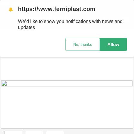
AÍS - RETIRO GRATIS EN SUCURSALES
https://www.ferniplast.com
🔔
We’d like to show you notifications with news and
updates
Golosinas y Alimentos
Galletas
Galletas Dulces
Galletas Cofler Rellena Choco Creamy 85G
Allow
No, thanks